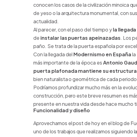
conocen los casos de la civilización minoica q
de yeso o la arquitectura monumental, con su
actualidad.
Al parecer, con el paso del tiempo y
la llegad
de
instalar las puertas apeinazadas
. Los p
paño. Se trata de la puerta española por exce
Con la llegada del
Modernismo en España
la
más importante de la época es
Antonio Gaud
puerta plafonada mantiene su estructura
bien naturalista o geométrica de cada periodo 
Podríamos profundizar mucho más en la evolució
construcción, pero este breve resumen es más
presente en nuestra vida desde hace mucho ti
Funcionalidad y diseño
Aprovechamos el post de hoy en el blog de Fugr
uno de los trabajos que realizamos siguiendo 