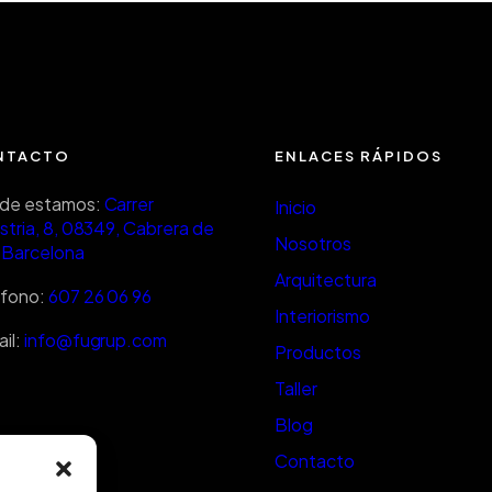
NTACTO
ENLACES RÁPIDOS
de estamos:
Carrer
Inicio
stria, 8, 08349, Cabrera de
Nosotros
 Barcelona
Arquitectura
éfono:
607 26 06 96
Interiorismo
il:
info@fugrup.com
Productos
Taller
Blog
Contacto