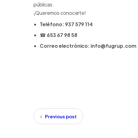
públicas.
¡Queremos conocerte!
Teléfono: 937 579 114
☎
653 67 98 58
Correo electrónico: info@fugrup.com
Previous post