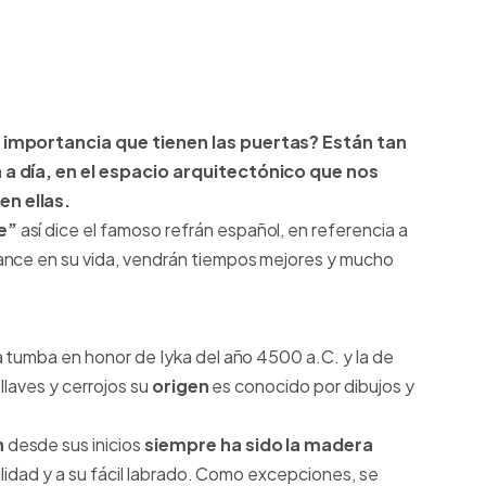
a importancia que tienen las puertas? Están tan
 a día, en el espacio arquitectónico que nos
en ellas.
e”
así dice el famoso refrán español, en referencia a
ance en su vida, vendrán tiempos mejores y mucho
a tumba en honor de Iyka del año 4500 a.C. y la de
llaves y cerrojos su
origen
es conocido por dibujos y
n
desde sus inicios
siempre ha sido la madera
bilidad y a su fácil labrado. Como excepciones, se