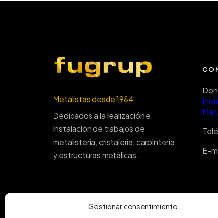
CO
Don
Metalistas desde 1984.
Indú
Mar,
Dedicados a la realización e
instalación de trabajos de
Tel
metalistería, cristalería, carpintería
E-ma
y estructuras metálicas.
Gestionar consentimiento