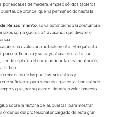
ue, por escasez de madera, empleó sólidos tableros
s puertas de bronce, que ha permanecido hasta la
a del Renacimiento
, se va extendiendo la costumbre
einazos son largueros o travesaños que dividen el
lencia.
 carpintería evoluciona notablemente. El arquitecto
í
, por su influencia y su trayectoria en el arte.
La
, siendo el plafón el que mantiene la ornamentación,
artístico.
n histórica de las puertas, sus estilos y
 que suficiente para descubrir que estas han estado
empo y que, por supuesto, tienen un valor inmenso.
up sobre la historia de las puertas, para mostrar
las órdenes del profesional encargado de esta gran