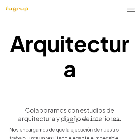
Arquitectur
A
r
q
u
i
t
e
c
t
u
r
a
Colaboramos con estudios de
arquitectura y
diseño de interiores.
Nos encargamos de que la ejecución de nuestro
trabajo luzca un resultado elegante e impecable.