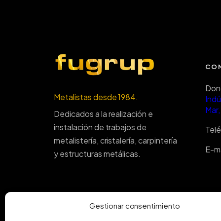
CO
Don
Metalistas desde 1984.
Indú
Mar,
Dedicados a la realización e
instalación de trabajos de
Tel
metalistería, cristalería, carpintería
E-ma
y estructuras metálicas.
Gestionar consentimiento