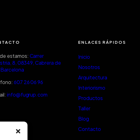
NTACTO
ENLACES RÁPIDOS
de estamos:
Carrer
Inicio
stria, 8, 08349, Cabrera de
Nosotros
 Barcelona
Arquitectura
éfono:
607 26 06 96
Interiorismo
il:
info@fugrup.com
Productos
Taller
Blog
Contacto