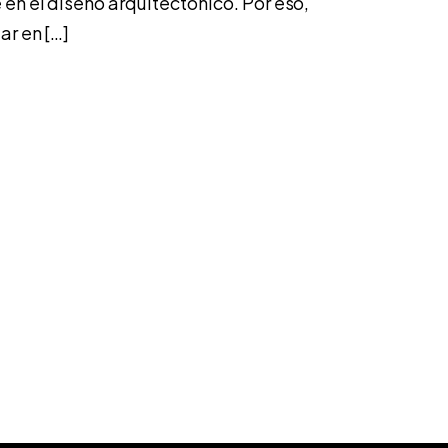
 en el diseño arquitectónico. Por eso,
ar en […]