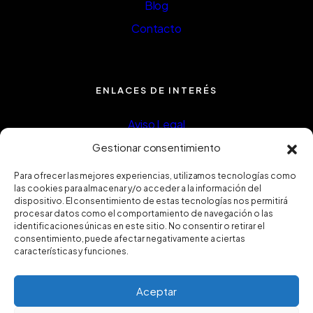
Blog
Contacto
ENLACES DE INTERÉS
Aviso Legal
Política de privacidad
Gestionar consentimiento
Política de Cookies
Para ofrecer las mejores experiencias, utilizamos tecnologías como
las cookies para almacenar y/o acceder a la información del
Política de calidad
dispositivo. El consentimiento de estas tecnologías nos permitirá
procesar datos como el comportamiento de navegación o las
Certificado ISO9001
identificaciones únicas en este sitio. No consentir o retirar el
consentimiento, puede afectar negativamente a ciertas
características y funciones.
Aceptar