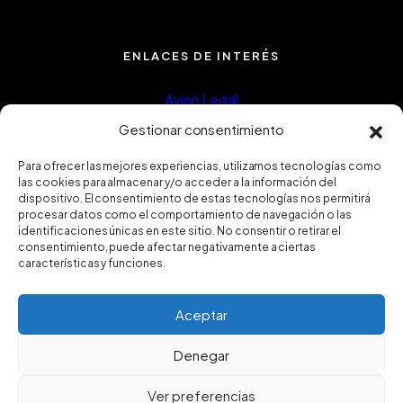
ENLACES DE INTERÉS
Aviso Legal
Política de privacidad
Gestionar consentimiento
Política de Cookies
Para ofrecer las mejores experiencias, utilizamos tecnologías como
las cookies para almacenar y/o acceder a la información del
Política de calidad
dispositivo. El consentimiento de estas tecnologías nos permitirá
procesar datos como el comportamiento de navegación o las
Certificado ISO9001
identificaciones únicas en este sitio. No consentir o retirar el
consentimiento, puede afectar negativamente a ciertas
características y funciones.
Aceptar
Denegar
Ver preferencias
2025 © FUGRUP INSTALACIONES Y REFORMAS, S.L.