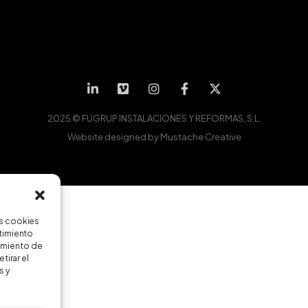
2025 © FUGRUP INSTALACIONES Y REFORMAS, S.L.
Website designed by
Mustache Creative
as cookies
ntimiento
amiento de
tirar el
s y