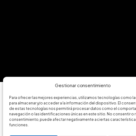
Gestionar consentimiento
Para ofrecer las mejores experiencias, utilizamos tecnologías como l
para almacenar y/o acceder a la información del dispositivo. El conse
de estas tecnologías nos permitirá procesar datos como el comport
navegación o las identificaciones únicas en este sitio. No consentir o re
consentimiento, puede afectar negativamente a ciertas característica
funciones.