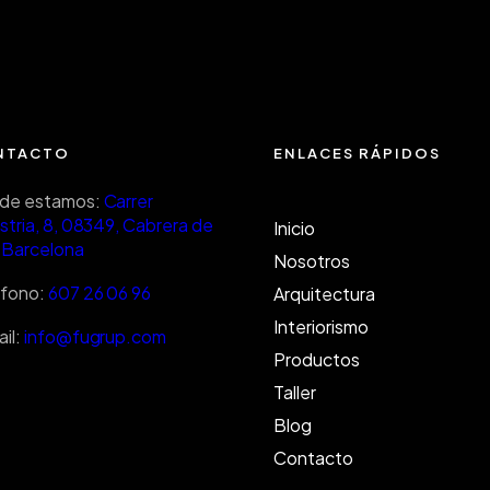
NTACTO
ENLACES RÁPIDOS
de estamos:
Carrer
stria, 8, 08349, Cabrera de
Inicio
 Barcelona
Nosotros
éfono:
607 26 06 96
Arquitectura
Interiorismo
il:
info@fugrup.com
Productos
Taller
Blog
Contacto