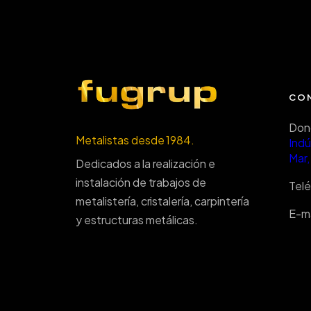
CO
Don
Metalistas desde 1984.
Indú
Mar,
Dedicados a la realización e
instalación de trabajos de
Tel
metalistería, cristalería, carpintería
E-ma
y estructuras metálicas.