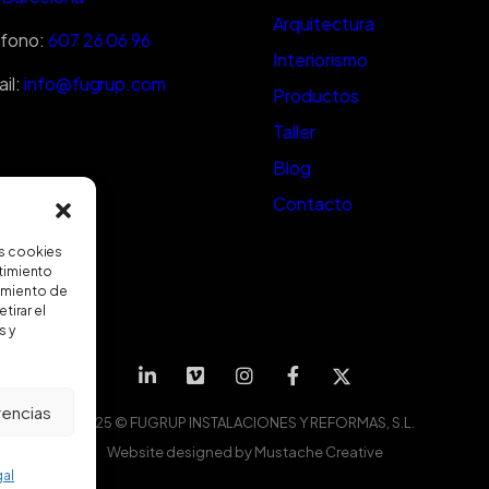
Arquitectura
éfono:
607 26 06 96
Interiorismo
il:
info@fugrup.com
Productos
Taller
Blog
Contacto
as cookies
ntimiento
amiento de
tirar el
s y
rencias
2025 © FUGRUP INSTALACIONES Y REFORMAS, S.L.
Website designed by
Mustache Creative
gal