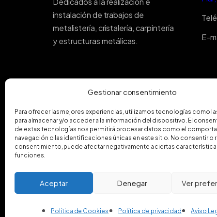
Dedicados a la realización e
instalación de trabajos de
Tel
metalistería, cristalería, carpintería
E-ma
y estructuras metálicas.
Gestionar consentimiento
Para ofrecer las mejores experiencias, utilizamos tecnologías como l
para almacenar y/o acceder a la información del dispositivo. El conse
de estas tecnologías nos permitirá procesar datos como el comport
navegación o las identificaciones únicas en este sitio. No consentir o re
consentimiento, puede afectar negativamente a ciertas característica
funciones.
Aceptar
Denegar
Ver prefe
Política de Cookies
Política de privacidad
Aviso Le