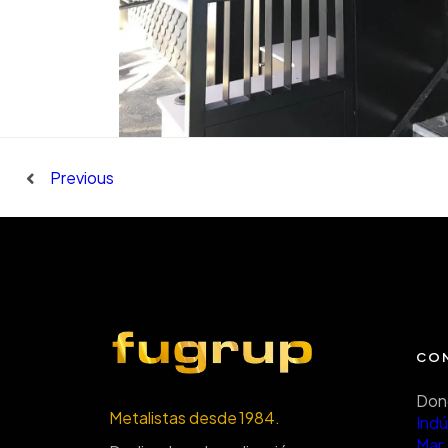
Previous
CO
Don
Metalistas desde 1984.
Indú
Mar,