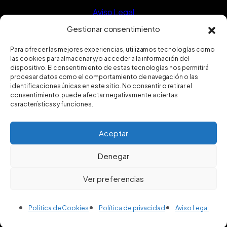
Aviso Legal
Política de privacidad
Gestionar consentimiento
Política de Cookies
Para ofrecer las mejores experiencias, utilizamos tecnologías como
las cookies para almacenar y/o acceder a la información del
Política de calidad
dispositivo. El consentimiento de estas tecnologías nos permitirá
procesar datos como el comportamiento de navegación o las
Certificado ISO9001
identificaciones únicas en este sitio. No consentir o retirar el
consentimiento, puede afectar negativamente a ciertas
características y funciones.
Aceptar
Denegar
Ver preferencias
2025 © FUGRUP INSTALACIONES Y REFORMAS, S.L.
Website designed by
Mustache Creative
Política de Cookies
Política de privacidad
Aviso Legal