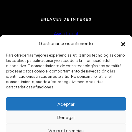
ENLACES DE INTERÉS
Aviso Legal
Política de privacidad
Gestionar consentimiento
Política de Cookies
Para ofrecer las mejores experiencias, utilizamos tecnologías como
las cookies para almacenar y/o acceder a la información del
Política de calidad
dispositivo. El consentimiento de estas tecnologías nos permitirá
procesar datos como el comportamiento de navegación o las
Certificado ISO9001
identificaciones únicas en este sitio. No consentir o retirar el
consentimiento, puede afectar negativamente a ciertas
características y funciones.
Aceptar
Denegar
Ver preferencias
2025 © FUGRUP INSTALACIONES Y REFORMAS, S.L.