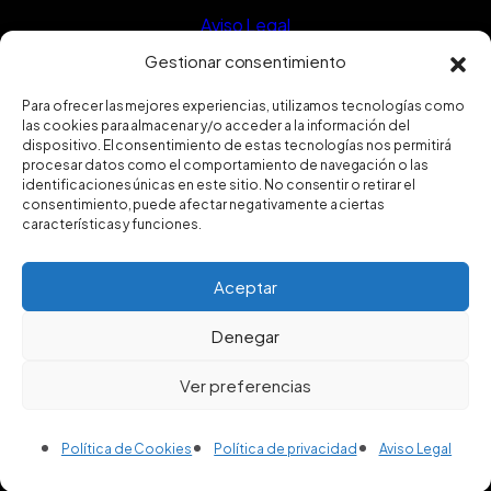
Aviso Legal
Política de privacidad
Gestionar consentimiento
Política de Cookies
Para ofrecer las mejores experiencias, utilizamos tecnologías como
las cookies para almacenar y/o acceder a la información del
Política de calidad
dispositivo. El consentimiento de estas tecnologías nos permitirá
procesar datos como el comportamiento de navegación o las
Certificado ISO9001
identificaciones únicas en este sitio. No consentir o retirar el
consentimiento, puede afectar negativamente a ciertas
características y funciones.
Aceptar
Denegar
Ver preferencias
2025 © FUGRUP INSTALACIONES Y REFORMAS, S.L.
Website designed by
Mustache Creative
Política de Cookies
Política de privacidad
Aviso Legal